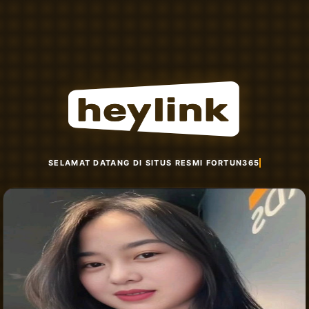
SELAMAT DATANG DI SITUS RESMI FORTUN365