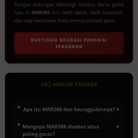
Dengan dukungan teknologi terbaru, dunia game
luas di
MARS88
kini lebih detail, lebih responsif,
dan siap membawa Anda menuju jackpot paus.
BUKTIKAN AKURASI PREDIKSI
SEKARANG
FAQ MARS88 PREMIER
Apa itu MARS88 dan keunggulannya?
▼
Mengapa MARS88 disebut situs
▼
paling gacor?